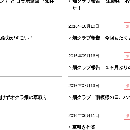
チ と コラボ企画 「畑体
畑クラブ報告 「生協祭 
た！
2016年10月10日
畑
生命力がすごい！
畑クラブ報告 今回もたく
2016年09月16日
畑
畑クラブ報告 １ヶ月ぶり
2016年07月13日
畑
負けずオクラ畑の草取り
畑クラブ 雨模様の日、ハ
2016年06月11日
畑
草引き作業