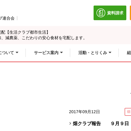
資料請求
別のウィン
ブ連合会
別のウィンドウで開きます。
宅配【生活クラブ都市生活】
加、減農薬、こだわりの安心食材を宅配します。
について
サービス案内
活動・とりくみ
組
2017年09月12日
畑
）
畑クラブ報告 ９月９日（