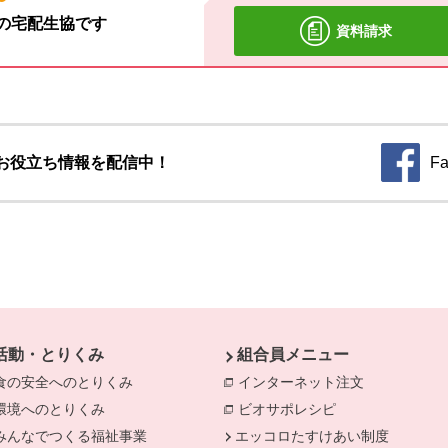
材の宅配生協です
資料請求
お役立ち情報を配信中！
Fa
別のウィ
活動・とりくみ
組合員メニュー
食の安全へのとりくみ
別のウィンドウで開きます。
インターネット注文
別のウィンド
環境へのとりくみ
別のウィンドウで開きます。
ビオサポレシピ
別のウィンドウで
みんなでつくる福祉事業
別のウィンドウで開きます。
エッコロたすけあい制度