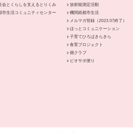
社会とくらしを支えるとりくみ
別のウィンドウで開きます。
放射能測定活動
きます。
都市生活コミュニティセンター
別のウィンドウで開きます。
機関紙都市生活
メルマガ登録（2023.07終了）
ほっとコミュニケーション
子育てひろばきらきら
食育プロジェクト
畑クラブ
ビオサポ便り
ウィンドウで開きます。