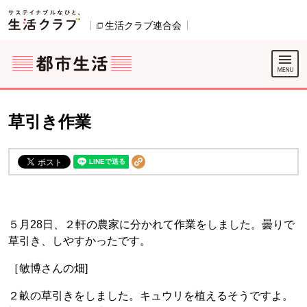
本文へジャンプする。
ページの先頭です。
ここからサイト内共通メニューです。
サイト内共通メニューをスキップする
サイト内共通メニューここまで。
生活クラブ連合会
別のウィンドウで開きます。
草引き作業
５月28日、２軒の農家に分かれて作業をしました。曇りで
草引き、しやすかったです。
［敏博さんの畑]
２畝の草引きをしました。キュウリを植えるそうですよ。