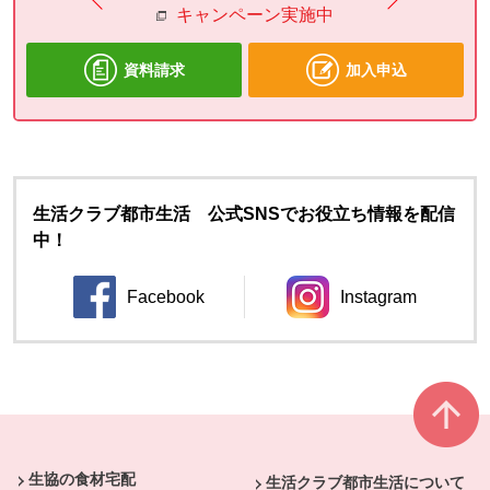
キャンペーン実施中
資料請求
加入申込
生活クラブ都市生活 公式SNSでお役立ち情報を配信
中！
Facebook
Instagram
別のウィンドウで開きます。
別のウィンドウ
本文ここまで。
ここから共通フッターメニューです。
生協の食材宅配
生活クラブ都市生活について