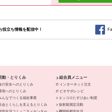
お役立ち情報を配信中！
Fa
別のウィ
活動・とりくみ
組合員メニュー
食の安全へのとりくみ
別のウィンドウで開きます。
インターネット注文
別のウィンド
環境へのとりくみ
別のウィンドウで開きます。
ビオサポレシピ
別のウィンドウで
みんなでつくる福祉事業
別のウィンドウで開きます。
エッコロたすけあい制度
社会とくらしを支えるとりくみ
別のウィンドウで開きます。
放射能測定活動
きます。
都市生活コミュニティセンター
別のウィンドウで開きます。
機関紙都市生活