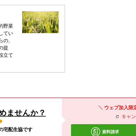
約野菜
してい
らの、
の提
役立て
ウェブ加入限
めませんか？
キャ
材の宅配生協です
資料請求