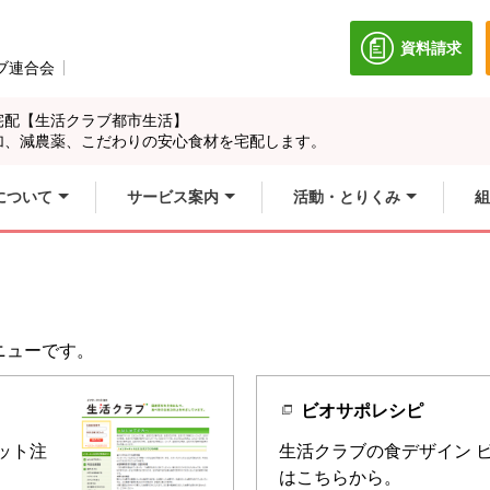
資料請求
別のウィン
ブ連合会
別のウィンドウで開きます。
宅配【生活クラブ都市生活】
加、減農薬、こだわりの安心食材を宅配します。
について
サービス案内
活動・とりくみ
組
ニューです。
ビオサポレシピ
ット注
生活クラブの食デザイン 
はこちらから。