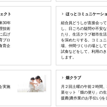
ェクト
ほっとコミュニケーシ
30年
組合員どうしが直接会って
理技術
し、日ごろの疑問や不安な
に広げ
たり、生活クラブ都市生活
育プロ
を深めたりする、コミュニ
食育企
場、仲間づくりの場として
試食などをして、利用のき
します。
畑クラブ
を実施
月２回土曜の午前２時間、
菜セット「畑の便り」の生
援農(農作業のお手伝い)を