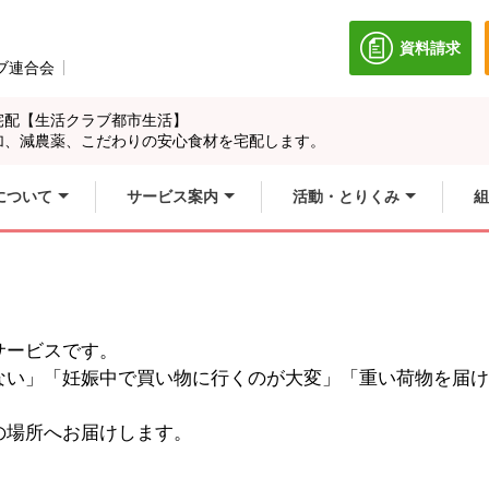
資料請求
別のウィン
ブ連合会
別のウィンドウで開きます。
宅配【生活クラブ都市生活】
加、減農薬、こだわりの安心食材を宅配します。
について
サービス案内
活動・とりくみ
組
サービスです。
ない」「妊娠中で買い物に行くのが大変」「重い荷物を届け
の場所へお届けします。