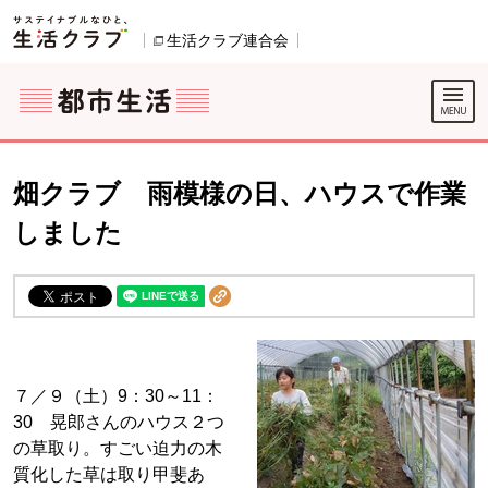
本文へジャンプする。
ページの先頭です。
ここからサイト内共通メニューです。
サイト内共通メニューをスキップする
サイト内共通メニューここまで。
生活クラブ連合会
別のウィンドウで開きます。
畑クラブ 雨模様の日、ハウスで作業
しました
７／９（土）9：30～11：
30 晃郎さんのハウス２つ
の草取り。すごい迫力の木
質化した草は取り甲斐あ