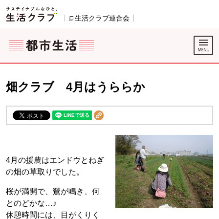
本文へジャンプする。
ページの先頭です。
ここからサイト内共通メニューです。
サイト内共通メニューをスキップする
サイト内共通メニューここまで。
生活クラブ連合会
別のウィンドウで開きます。
畑クラブ 4月はうららか
4月の援農はエンドウとねぎ
の畑の草取りでした。
桜が満開で、鶯が鳴き、何
とのどかな…♪
休憩時間には、目がくりく