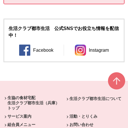
生活クラブ都市生活 公式SNSでお役立ち情報を配信
中！
Facebook
Instagram
別のウィンドウで開きます。
別のウィンドウ
本文ここまで。
ここから共通フッターメニューです。
生協の食材宅配
生活クラブ都市生活について
生活クラブ都市生活（兵庫）
トップ
サービス案内
活動・とりくみ
組合員メニュー
お問い合わせ