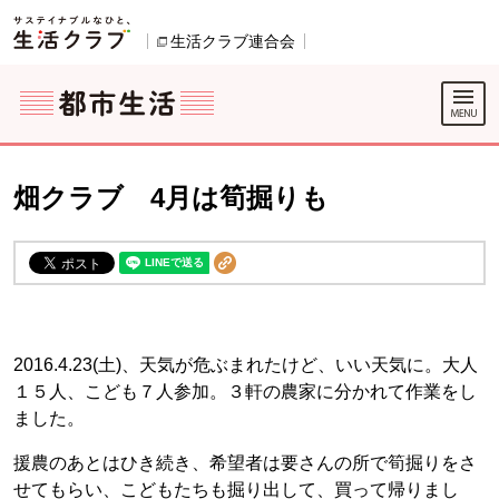
本文へジャンプする。
ページの先頭です。
ここからサイト内共通メニューです。
サイト内共通メニューをスキップする
サイト内共通メニューここまで。
生活クラブ連合会
別のウィンドウで開きます。
畑クラブ 4月は筍掘りも
2016.4.23(土)、天気が危ぶまれたけど、いい天気に。大人
１５人、こども７人参加。３軒の農家に分かれて作業をし
ました。
援農のあとはひき続き、希望者は要さんの所で筍掘りをさ
せてもらい、こどもたちも掘り出して、買って帰りまし