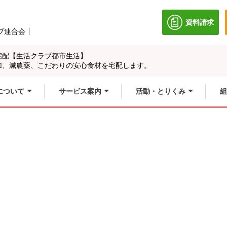
資料請求
別のウィン
ブ連合会
別のウィンドウで開きます。
宅配【生活クラブ都市生活】
加、減農薬、こだわりの安心食材を宅配します。
について
サービス案内
活動・とりくみ
組