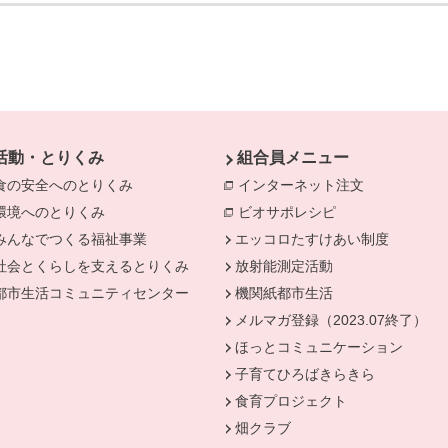
活動・とりくみ
組合員メニュー
食の安全へのとりくみ
別のウィンドウで開きます。
インターネット注文
別のウィンド
環境へのとりくみ
別のウィンドウで開きます。
ビオサポレシピ
別のウィンドウで
みんなでつくる福祉事業
別のウィンドウで開きます。
エッコロたすけあい制度
社会とくらしを支えるとりくみ
別のウィンドウで開きます。
放射能測定活動
きます。
都市生活コミュニティセンター
別のウィンドウで開きます。
機関紙都市生活
メルマガ登録（2023.07終了）
ほっとコミュニケーション
子育てひろばきらきら
食育プロジェクト
畑クラブ