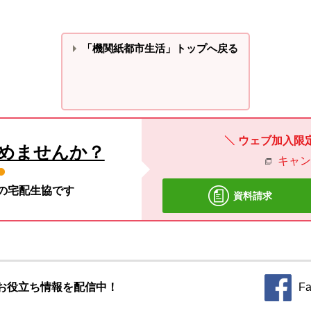
「機関紙都市生活」トップへ戻る
ウェブ加入限
めませんか？
キャ
材の宅配生協です
資料請求
お役立ち情報を配信中！
Fa
別のウィ