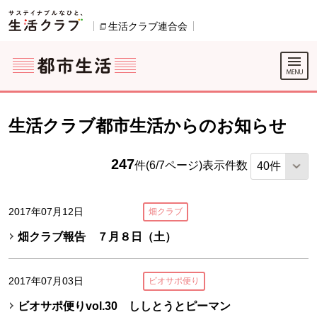
本文へジャンプする。
ページの先頭です。
ここからサイト内共通メニューです。
サイト内共通メニューをスキップする
サイト内共通メニューここまで。
生活クラブ連合会
別のウィンドウで開きます。
生活クラブ都市生活からのお知らせ
247
件(6/7ページ)
表示件数
2017年07月12日
畑クラブ
畑クラブ報告 ７月８日（土）
2017年07月03日
ビオサポ便り
ビオサポ便りvol.30 ししとうとピーマン