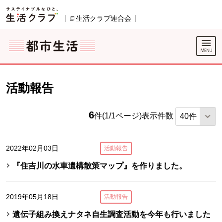
本文へジャンプする。
ページの先頭です。
ここからサイト内共通メニューです。
サイト内共通メニューをスキップする
サイト内共通メニューここまで。
生活クラブ連合会
別のウィンドウで開きます。
活動報告
6
件(1/1ページ)
表示件数
2022年02月03日
活動報告
『住吉川の水車遺構散策マップ』を作りました。
2019年05月18日
活動報告
遺伝子組み換えナタネ自生調査活動を今年も行いました