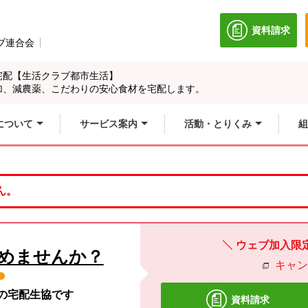
資料請求
別のウィン
ブ連合会
別のウィンドウで開きます。
宅配【生活クラブ都市生活】
加、減農薬、こだわりの安心食材を宅配します。
について
サービス案内
活動・とりくみ
組
ん。
ウェブ加入限
めませんか？
キャ
材の宅配生協です
資料請求