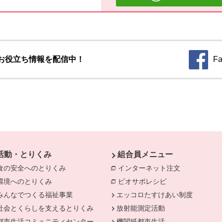
お役立ち情報を配信中！
Fa
別のウィ
活動・とりくみ
組合員メニュー
食の安全へのとりくみ
別のウィンドウで開きます。
インターネット注文
別のウィンド
環境へのとりくみ
別のウィンドウで開きます。
ビオサポレシピ
別のウィンドウで
みんなでつくる福祉事業
別のウィンドウで開きます。
エッコロたすけあい制度
社会とくらしを支えるとりくみ
別のウィンドウで開きます。
放射能測定活動
きます。
都市生活コミュニティセンター
別のウィンドウで開きます。
機関紙都市生活