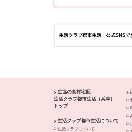
生活クラブ都市生活 公式SNSで
本文ここまで。
ここから共通フッターメニューです。
生協の食材宅配
生活クラブ都市生活（兵庫）
トップ
生活クラブ都市生活について
生活クラブについて
別のウィンドウで開