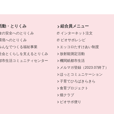
活動・とりくみ
組合員メニュー
食の安全へのとりくみ
別のウィンドウで開きます。
インターネット注文
別のウィンド
環境へのとりくみ
別のウィンドウで開きます。
ビオサポレシピ
別のウィンドウで
みんなでつくる福祉事業
別のウィンドウで開きます。
エッコロたすけあい制度
社会とくらしを支えるとりくみ
別のウィンドウで開きます。
放射能測定活動
きます。
都市生活コミュニティセンター
別のウィンドウで開きます。
機関紙都市生活
メルマガ登録（2023.07終了）
ほっとコミュニケーション
子育てひろばきらきら
食育プロジェクト
畑クラブ
ビオサポ便り