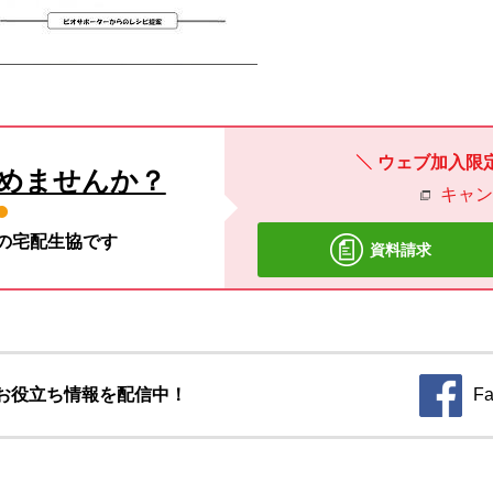
ウェブ加入限
めませんか？
キャ
材の宅配生協です
資料請求
お役立ち情報を配信中！
Fa
別のウィ