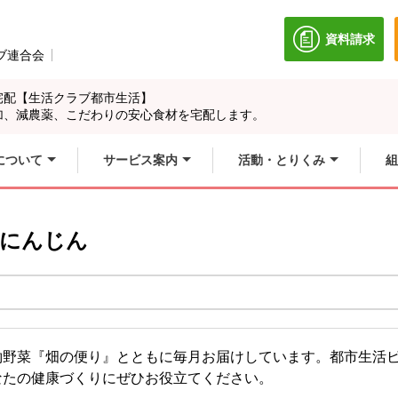
資料請求
別のウィン
ブ連合会
別のウィンドウで開きます。
宅配【生活クラブ都市生活】
加、減農薬、こだわりの安心食材を宅配します。
について
サービス案内
活動・とりくみ
組
 にんじん
約野菜『畑の便り』とともに毎月お届けしています。都市生活
なたの健康づくりにぜひお役立てください。