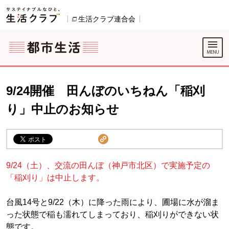
本文へジャンプする。
ページの先頭です。
ここからサイト内共通メニューです。
サイト内共通メニューをスキップする
サイト内共通メニューここまで。
生活クラブ連合会
別のウィンドウで開きます。
9/24開催 田んぼのいちねん「稲刈
り」中止のお知らせ
9/24（土）、交流の田んぼ（神戸市北区）で実施予定の
「稲刈り」は中止します。
台風14号と9/22（木）に降った雨により、圃場に水が溜ま
った状態で稲も濡れてしまっており、稲刈りができない状
態です。