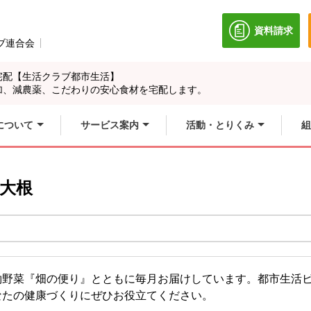
資料請求
別のウィン
ブ連合会
別のウィンドウで開きます。
宅配【生活クラブ都市生活】
加、減農薬、こだわりの安心食材を宅配します。
について
サービス案内
活動・とりくみ
組
 大根
約野菜『畑の便り』とともに毎月お届けしています。都市生活
なたの健康づくりにぜひお役立てください。