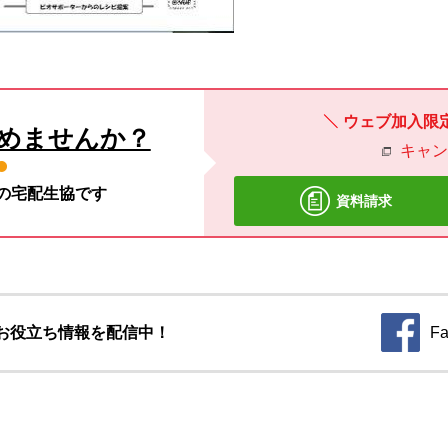
ウェブ加入限
めませんか？
キャ
材の宅配生協です
資料請求
お役立ち情報を配信中！
Fa
別のウィ