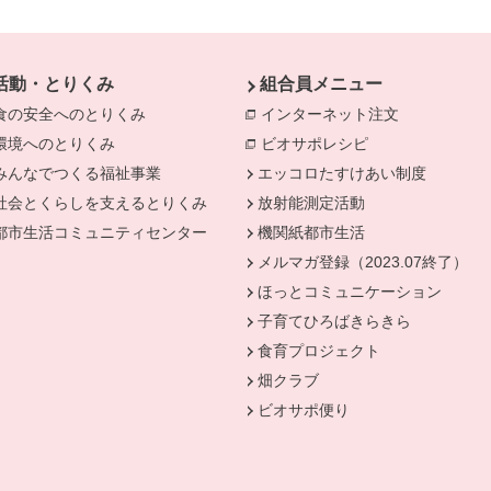
活動・とりくみ
組合員メニュー
食の安全へのとりくみ
別のウィンドウで開きます。
インターネット注文
別のウィンド
環境へのとりくみ
別のウィンドウで開きます。
ビオサポレシピ
別のウィンドウで
みんなでつくる福祉事業
別のウィンドウで開きます。
エッコロたすけあい制度
社会とくらしを支えるとりくみ
別のウィンドウで開きます。
放射能測定活動
きます。
都市生活コミュニティセンター
別のウィンドウで開きます。
機関紙都市生活
メルマガ登録（2023.07終了）
ほっとコミュニケーション
子育てひろばきらきら
食育プロジェクト
畑クラブ
ビオサポ便り