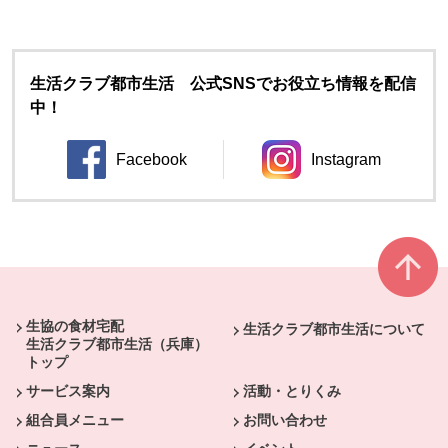
生活クラブ都市生活 公式SNSでお役立ち情報を配信
中！
Facebook
Instagram
別のウィンドウで開きます。
別のウィンドウ
本文ここまで。
ここから共通フッターメニューです。
生協の食材宅配
生活クラブ都市生活について
生活クラブ都市生活（兵庫）
トップ
サービス案内
活動・とりくみ
組合員メニュー
お問い合わせ