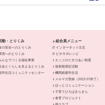
活動・とりくみ
組合員メニュー
食の安全へのとりくみ
別のウィンドウで開きます。
インターネット注文
別のウィンド
環境へのとりくみ
別のウィンドウで開きます。
ビオサポレシピ
別のウィンドウで
みんなでつくる福祉事業
別のウィンドウで開きます。
エッコロたすけあい制度
社会とくらしを支えるとりくみ
別のウィンドウで開きます。
放射能測定活動
きます。
都市生活コミュニティセンター
別のウィンドウで開きます。
機関紙都市生活
メルマガ登録（2023.07終了）
ほっとコミュニケーション
子育てひろばきらきら
食育プロジェクト
畑クラブ