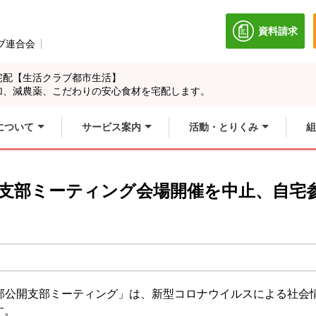
資料請求
別のウィン
ブ連合会
別のウィンドウで開きます。
宅配【生活クラブ都市生活】
加、減農薬、こだわりの安心食材を宅配します。
について
サービス案内
活動・とりくみ
組
公開支部ミーティング会場開催を中止、自
塚支部公開支部ミーティング」は、新型コロナウイルスによる社
す。