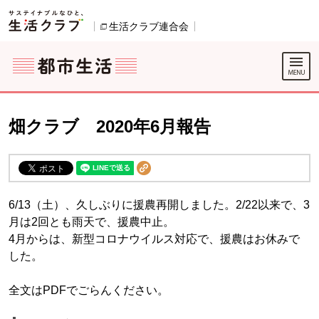
本文へジャンプする。
ページの先頭です。
ここからサイト内共通メニューです。
サイト内共通メニューをスキップする
サイト内共通メニューここまで。
生活クラブ連合会
別のウィンドウで開きます。
畑クラブ 2020年6月報告
6/13（土）、久しぶりに援農再開しました。2/22以来で、3
月は2回とも雨天で、援農中止。
4月からは、新型コロナウイルス対応で、援農はお休みで
した。
全文はPDFでごらんください。