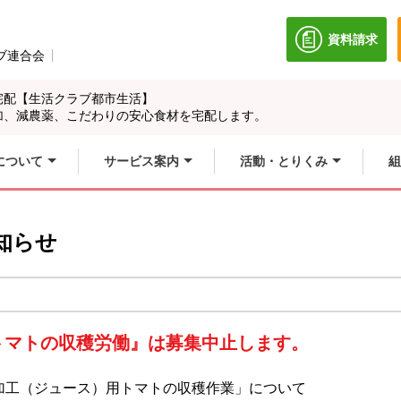
資料請求
別のウィン
ブ連合会
別のウィンドウで開きます。
宅配【生活クラブ都市生活】
加、減農薬、こだわりの安心食材を宅配します。
について
サービス案内
活動・とりくみ
組
知らせ
トマトの収穫労働』は募集中止します。
た「加工（ジュース）用トマトの収穫作業」について