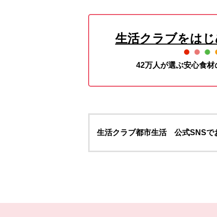
生活クラブをはじ
42万人が選ぶ安心食
生活クラブ都市生活 公式SNSで
本文ここまで。
ここから共通フッターメニューです。