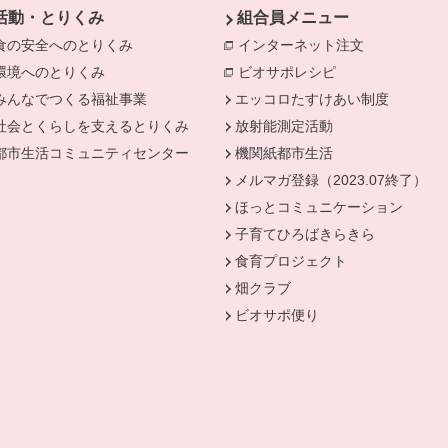
活動・とりくみ
組合員メニュー
食の安全へのとりくみ
別のウィンドウで開きます。
インターネット注文
別のウィンド
環境へのとりくみ
別のウィンドウで開きます。
ビオサポレシピ
別のウィンドウで
みんなでつくる福祉事業
別のウィンドウで開きます。
エッコロたすけあい制度
社会とくらしを支えるとりくみ
別のウィンドウで開きます。
放射能測定活動
きます。
都市生活コミュニティセンター
別のウィンドウで開きます。
機関紙都市生活
メルマガ登録（2023.07終了）
ほっとコミュニケーション
子育てひろばきらきら
食育プロジェクト
畑クラブ
ビオサポ便り