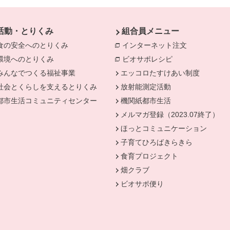
活動・とりくみ
組合員メニュー
食の安全へのとりくみ
別のウィンドウで開きます。
インターネット注文
別のウィンド
環境へのとりくみ
別のウィンドウで開きます。
ビオサポレシピ
別のウィンドウで
みんなでつくる福祉事業
別のウィンドウで開きます。
エッコロたすけあい制度
社会とくらしを支えるとりくみ
別のウィンドウで開きます。
放射能測定活動
きます。
都市生活コミュニティセンター
別のウィンドウで開きます。
機関紙都市生活
メルマガ登録（2023.07終了）
ほっとコミュニケーション
子育てひろばきらきら
食育プロジェクト
畑クラブ
ビオサポ便り