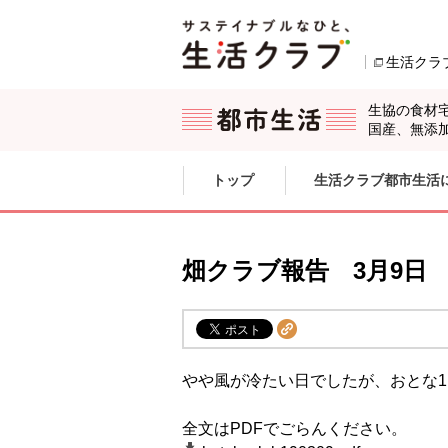
本文へジャンプする。
ページの先頭です。
生活クラ
生協の食材
国産、無添
ここからサイト内共通メニューです。
サイト内共通メニューをスキップする
トップ
生活クラブ都市生活
サイト内共通メニューここまで。
畑クラブ報告 3月9日
やや風が冷たい日でしたが、おとな1
全文はPDFでごらんください。