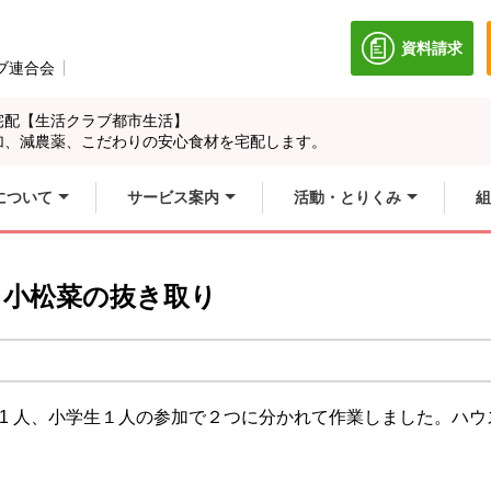
資料請求
別のウィン
ブ連合会
別のウィンドウで開きます。
宅配【生活クラブ都市生活】
加、減農薬、こだわりの安心食材を宅配します。
について
サービス案内
活動・とりくみ
組
 小松菜の抜き取り
1 人、小学生１人の参加で２つに分かれて作業しました。ハ