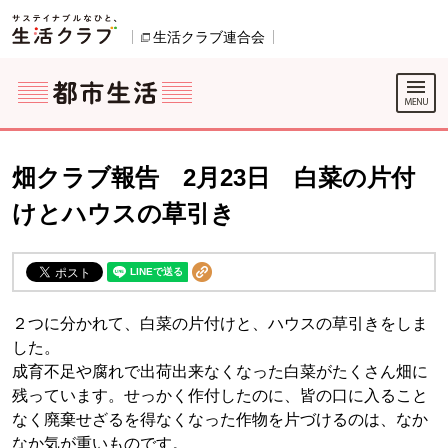
本文へジャンプする。
ページの先頭です。
ここからサイト内共通メニューです。
サイト内共通メニューをスキップする
サイト内共通メニューここまで。
生活クラブ連合会
別のウィンドウで開きます。
畑クラブ報告 2月23日 白菜の片付
けとハウスの草引き
２つに分かれて、白菜の片付けと、ハウスの草引きをしま
した。
成育不足や腐れで出荷出来なくなった白菜がたくさん畑に
残っています。せっかく作付したのに、皆の口に入ること
なく廃棄せざるを得なくなった作物を片づけるのは、なか
なか気が重いものです。