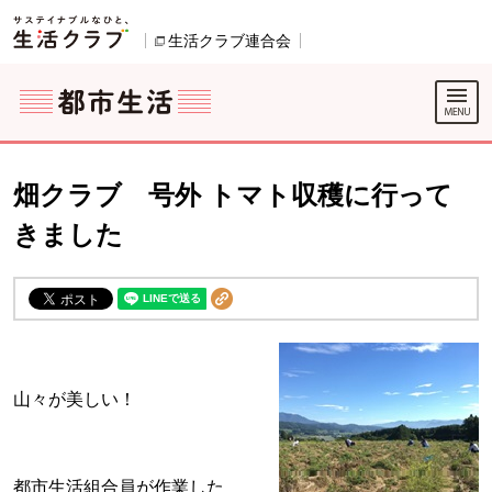
本文へジャンプする。
ページの先頭です。
ここからサイト内共通メニューです。
サイト内共通メニューをスキップする
サイト内共通メニューここまで。
生活クラブ連合会
別のウィンドウで開きます。
畑クラブ 号外 トマト収穫に行って
きました
山々が美しい！
都市生活組合員が作業した