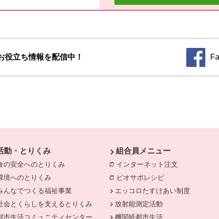
お役立ち情報を配信中！
Fa
別のウィ
活動・とりくみ
組合員メニュー
食の安全へのとりくみ
別のウィンドウで開きます。
インターネット注文
別のウィンド
環境へのとりくみ
別のウィンドウで開きます。
ビオサポレシピ
別のウィンドウで
みんなでつくる福祉事業
別のウィンドウで開きます。
エッコロたすけあい制度
社会とくらしを支えるとりくみ
別のウィンドウで開きます。
放射能測定活動
きます。
都市生活コミュニティセンター
別のウィンドウで開きます。
機関紙都市生活