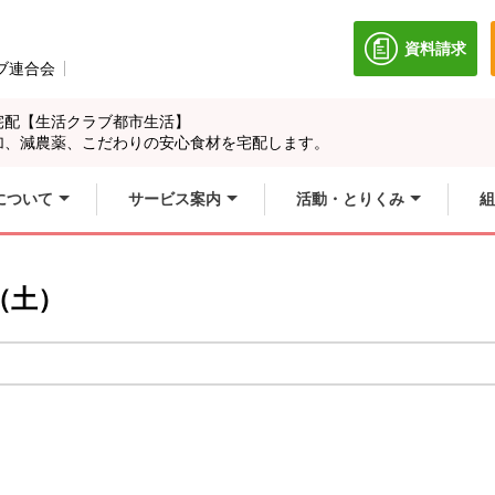
資料請求
別のウィン
ブ連合会
別のウィンドウで開きます。
宅配【生活クラブ都市生活】
加、減農薬、こだわりの安心食材を宅配します。
について
サービス案内
活動・とりくみ
組
（土）