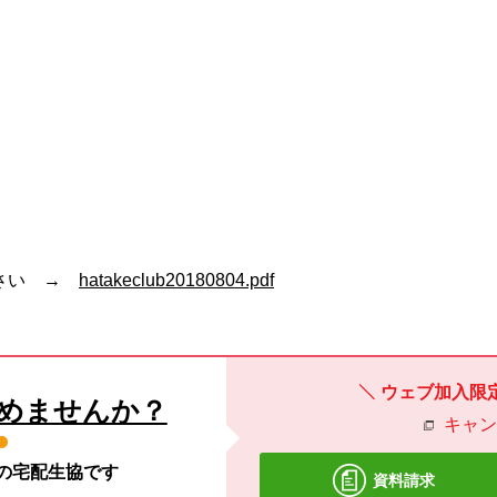
い →
hatakeclub20180804.pdf
ウェブ加入限
めませんか？
キャ
材の宅配生協です
資料請求