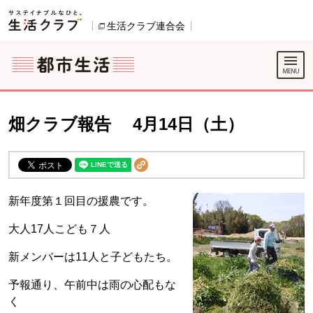
本文へジャンプする。
ページの先頭です。
ここからサイト内共通メニューです。
サイト内共通メニューをスキップする
サイト内共通メニューここまで。
生活クラブ連合会
別のウィンドウで開きます。
畑クラブ報告 4月14日（土）
新年度第１回目の援農です。
大人17人こども７人
新メンバーは11人と子どもたち。
予報通り、午前中は雨の心配もな
く