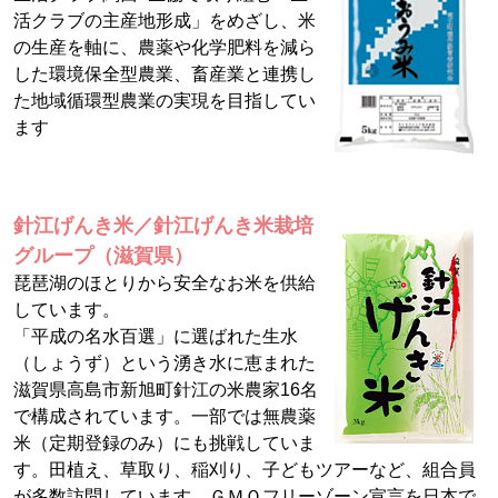
活クラブの主産地形成」をめざし、米
の生産を軸に、農薬や化学肥料を減ら
した環境保全型農業、畜産業と連携し
た地域循環型農業の実現を目指してい
ます
針江げんき米／針江げんき米栽培
グループ（滋賀県）
琵琶湖のほとりから安全なお米を供給
しています。
「平成の名水百選」に選ばれた生水
（しょうず）という湧き水に恵まれた
滋賀県高島市新旭町針江の米農家16名
で構成されています。一部では無農薬
米（定期登録のみ）にも挑戦していま
す。田植え、草取り、稲刈り、子どもツアーなど、組合員
が多数訪問しています。ＧＭＯフリーゾーン宣言を日本で